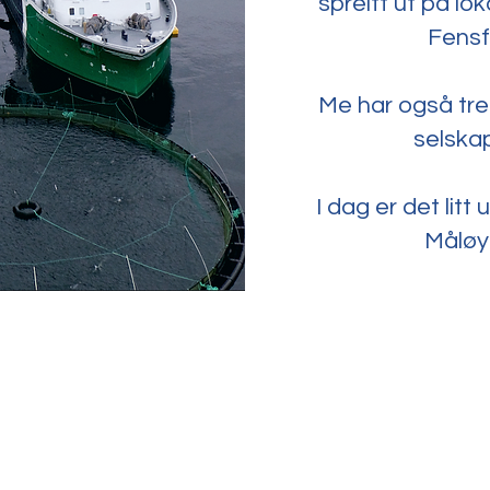
spreitt ut på lo
Fensf
Me har også tre
selska
I dag er det litt
Måløy i