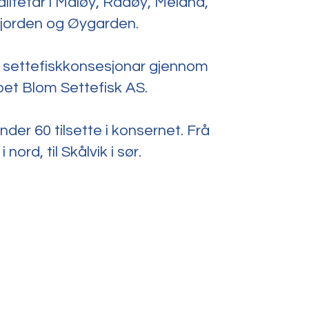
kalitetar i Måløy, Radøy, Meland,
jorden og Øygarden.
 settefiskkonsesjonar gjennom
pet Blom Settefisk AS.
 under 60 tilsette i konsernet. Frå
 nord, til Skålvik i sør.