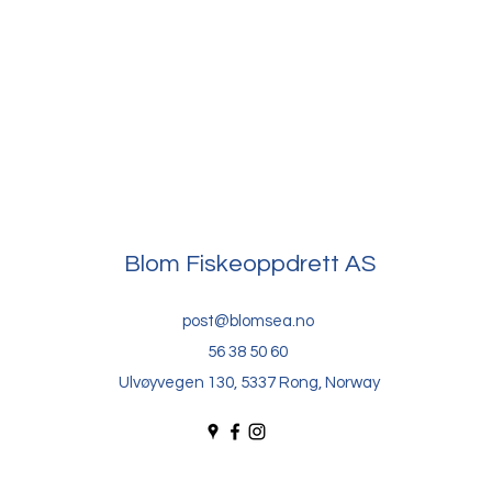
Blom Fiskeoppdrett AS
post@blomsea.no
56 38 50 60
Ulvøyvegen 130, 5337 Rong, Norway