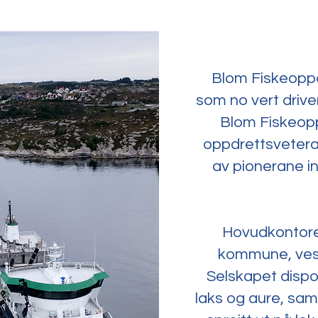
Blom Fiskeoppd
som no vert drive
Blom Fiskeoppd
oppdrettsvetera
av pionerane in
Hovudkontore
kommune, vest
Selskapet dispo
laks og aure, sam